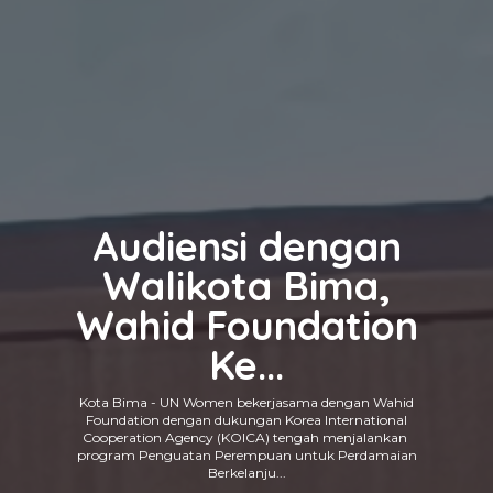
Wahid Foundation
Audiensi dengan
SMAN 2 Kendal
Terima Pin Emas
Gelar Pemilihan
Walikota Bima,
Wahid Foundation
Penghargaan
Duta Sekolah
Pence...
Damai
Ke...
Jakarta - Wahid Foundation menerima penghargaan
Kota Bima - UN Women bekerjasama dengan Wahid
Jateng - SMA Negeri 2 Kendal menyelenggarakan
Pemilihan Duta Sekolah Damai pada Selasa, 30 Juli
Foundation dengan dukungan Korea International
atas dedikasi dan kontribusinya dalam mencegah
Cooperation Agency (KOICA) tengah menjalankan
ekstremisme berbasis kekerasan di Indonesia.
2024 lalu. Kegiatan ini bertujuan untuk
mempromosikan budaya damai di lingkungan sekolah
program Penguatan Perempuan untuk Perdamaian
Penghargaan tersebut secara simbolis diberik...
serta mendukung...
Berkelanju...