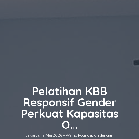
Wahid Foundation
Peringatan Hari
Pelatihan KBB
Responsif Gender
Gelar Kick-off
Kartini, Wahid
Perkuat Kapasitas
Foundation dan
Program
Penguatan...
Sine...
O...
Jakarta, 21 April 2026 — Dalam rangka memperingati
Jakarta, 19 Mei 2026 – Wahid Foundation dengan
Jakarta, 13 Juli 2026 – Wahid Foundation