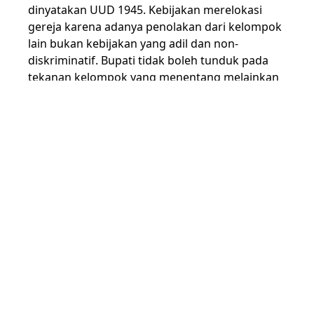
dinyatakan UUD 1945. Kebijakan merelokasi
gereja karena adanya penolakan dari kelompok
lain bukan kebijakan yang adil dan non-
diskriminatif. Bupati tidak boleh tunduk pada
tekanan kelompok yang menentang melainkan
dapat mendorong mereka untuk menempuh
jalur hukum termasuk memediasi mereka
dengan pihak gereja untuk mendialogkan kasus
tersebut
Tindakan menolak pendirian tempat ibadah
karena alasan berdiri di lokasi yang dihuni
mayoritas agama tertentu merupakan tindakan
intoleransi yang bertentangan dengan UUD
1945 dan umumnya menimpa kelompok
minoritas apapun. Dalam mengatasi ini,
Kementerian Agama harus memperhatikan
seluruh pihak, termasuk korban, agar dapat
melahirkan kebijakan yang adil dan non-
diskriminatif.