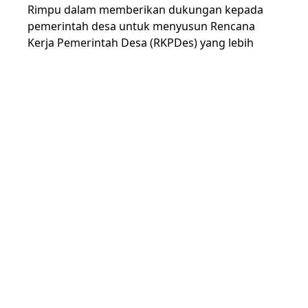
Rimpu dalam memberikan dukungan kepada
pemerintah desa untuk menyusun Rencana
Kerja Pemerintah Desa (RKPDes) yang lebih
responsif terhadap isu gender dan inklusi sosial.
Tujuan utama dari penyusunan RKPDes ini
adalah memastikan bahwa kebutuhan
perempuan, penyandang disabilitas, dan
kelompok rentan lainnya dapat diakomodasi
secara adil dan merata dalam program-
program pembangunan desa. Dengan
pendekatan ini, diharapkan setiap kelompok
masyarakat, khususnya yang selama ini kurang
terwakili, dapat berpartisipasi secara aktif
dalam pembangunan desa.
Acara ini diakhiri dengan komitmen bersama
dari Wahid Foundation, La Rimpu, dan Dinas
Pemberdayaan Masyarakat dan Desa (DPMDES)
Kabupaten Bima untuk terus berkolaborasi.