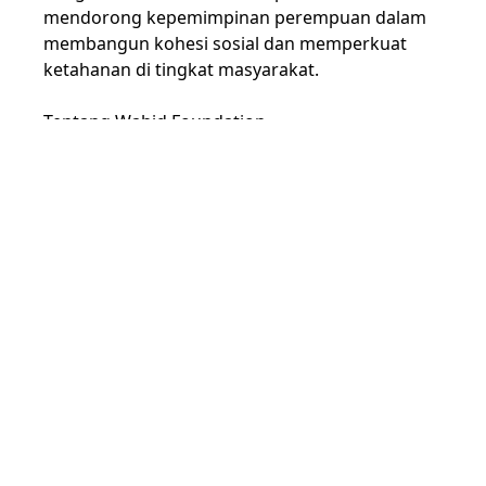
mendorong kepemimpinan perempuan dalam
membangun kohesi sosial dan memperkuat
ketahanan di tingkat masyarakat.
Tentang Wahid Foundation
Wahid Foundation didirikan untuk memajukan
visi kemanusiaan dari KH Abdurrahman Wahid
(Gus Dur) dalam memajukan pengembangan
toleransi, keberagaman dalam masyarakat
Indonesia, meningkatkan kesejahteraan
masyarakat miskin, membangun demokrasi dan
keadilan fundamental, dan memperluas nilai-
nilai perdamaian dan non-kekerasan di
Indonesia dan di seluruh dunia.
Baik di tingkat regional dan global, Wahid
Foundation memfasilitasi dialog dan
membangun pemahaman antara Islam dan