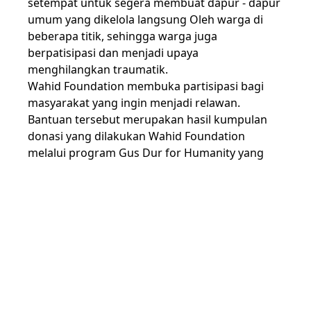
setempat untuk segera membuat dapur - dapur
umum yang dikelola langsung Oleh warga di
beberapa titik, sehingga warga juga
berpatisipasi dan menjadi upaya
menghilangkan traumatik.
Wahid Foundation membuka partisipasi bagi
masyarakat yang ingin menjadi relawan.
Bantuan tersebut merupakan hasil kumpulan
donasi yang dilakukan Wahid Foundation
melalui program Gus Dur for Humanity yang
dikumpulkan dari berbagai mitra Wahid
Foundation bersama masyarakat yang peduli
terhadap korban bencana gempa di Cianjur
yang terjadi pada Senin, 21 November 2022 lalu.
Narahubung : +62 821-2488-6904 (Oji)