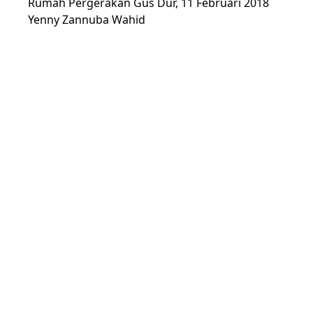
Rumah Pergerakan Gus Dur, 11 Februari 2018
Yenny Zannuba Wahid
Direktur Wahid Foundation
Bagikan Artikel:
Lihat
Associated with