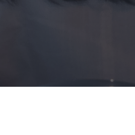
Selamat Datang
di
Program Kami